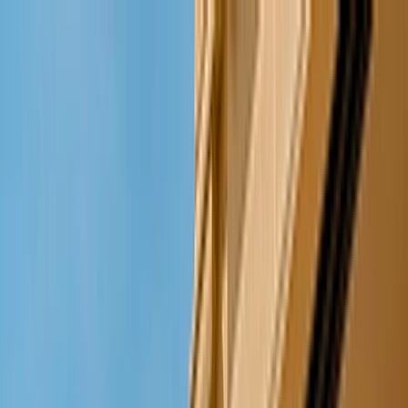
Acheter
Vendre
Nos services
Trouver un conseiller
Notre histoire
FR
Trouvez le
bien de prestige
qui vous
correspond
Pays
Localisation