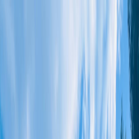
Acheter
Vendre
Nos services
Trouver un conseiller
Notre histoire
FR
Appartement d'exception
Appartement d'exception de 106m² à ROQUEBRUNE SUR
ARGENS
990 000 €
ROQUEBRUNE SUR ARGENS
(
83380
)
MM
Myriam
MARINO
Voir le numéro