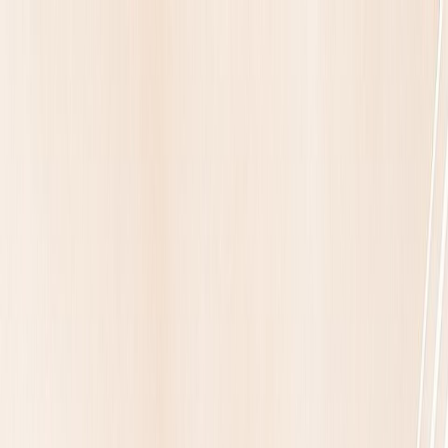
Acheter
Vendre
Nos services
Trouver un conseiller
Notre histoire
FR
Appartement d'exception
Appartement d'exception de 205m² à PARIS 17E
ARRONDISSEMENT
2 310 000 €
PARIS 17E ARRONDISSEMENT
(
75017
)
AN
Abdel
NIFAOUI
Voir le numéro