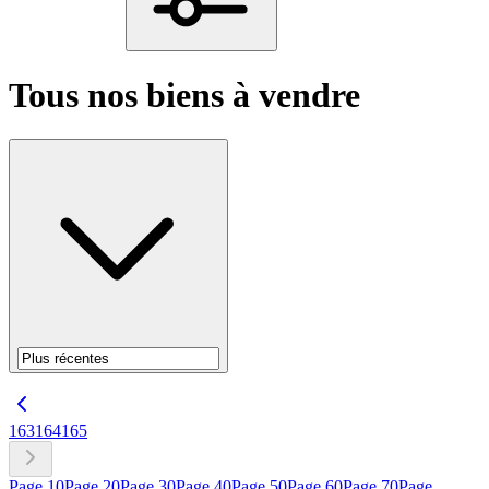
Tous nos biens à vendre
163
164
165
Page
10
Page
20
Page
30
Page
40
Page
50
Page
60
Page
70
Page