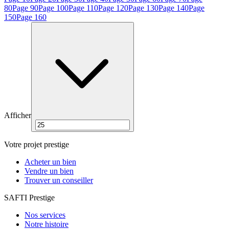
80
Page
90
Page
100
Page
110
Page
120
Page
130
Page
140
Page
150
Page
160
Afficher
Votre projet prestige
Acheter un bien
Vendre un bien
Trouver un conseiller
SAFTI Prestige
Nos services
Notre histoire