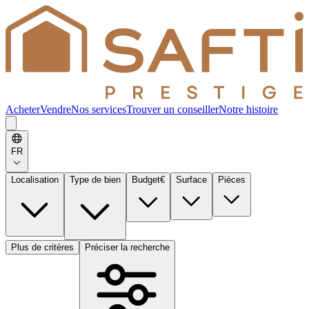
Acheter
Vendre
Nos services
Trouver un conseiller
Notre histoire
FR
Localisation
Type de bien
Budget
€
Surface
Pièces
Plus de critères
Préciser la recherche