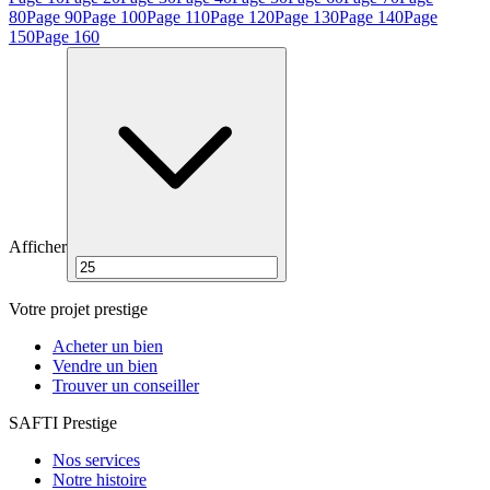
80
Page
90
Page
100
Page
110
Page
120
Page
130
Page
140
Page
150
Page
160
Afficher
Votre projet prestige
Acheter un bien
Vendre un bien
Trouver un conseiller
SAFTI Prestige
Nos services
Notre histoire