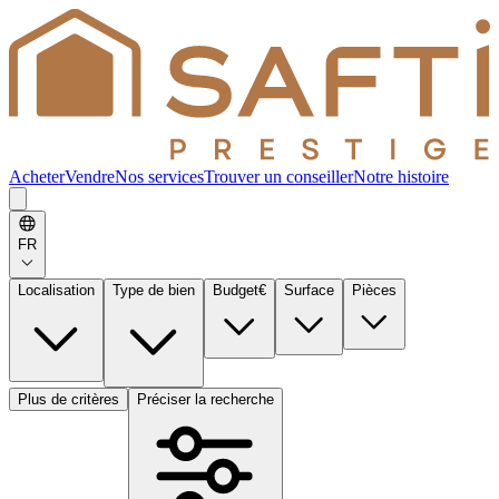
Acheter
Vendre
Nos services
Trouver un conseiller
Notre histoire
FR
Localisation
Type de bien
Budget
€
Surface
Pièces
Plus de critères
Préciser la recherche