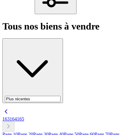
Tous nos biens à vendre
163
164
165
Page
10
Page
20
Page
30
Page
40
Page
50
Page
60
Page
70
Page