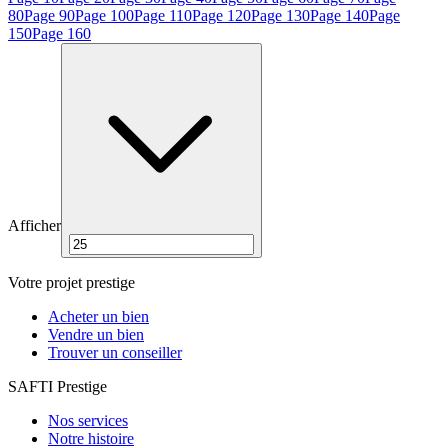
80
Page
90
Page
100
Page
110
Page
120
Page
130
Page
140
Page
150
Page
160
Afficher
Votre projet prestige
Acheter un bien
Vendre un bien
Trouver un conseiller
SAFTI Prestige
Nos services
Notre histoire