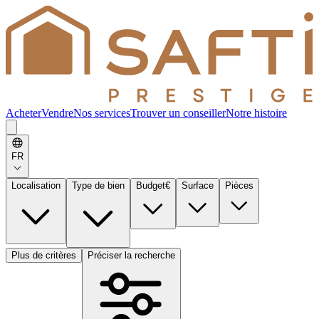
Acheter
Vendre
Nos services
Trouver un conseiller
Notre histoire
FR
Localisation
Type de bien
Budget
€
Surface
Pièces
Plus de critères
Préciser la recherche