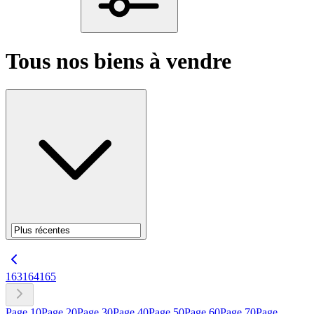
Tous nos biens à vendre
163
164
165
Page
10
Page
20
Page
30
Page
40
Page
50
Page
60
Page
70
Page