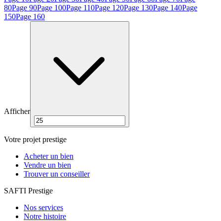
80
Page
90
Page
100
Page
110
Page
120
Page
130
Page
140
Page
150
Page
160
Afficher
Votre projet prestige
Acheter un bien
Vendre un bien
Trouver un conseiller
SAFTI Prestige
Nos services
Notre histoire