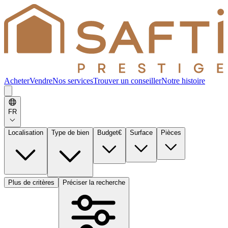
Acheter
Vendre
Nos services
Trouver un conseiller
Notre histoire
FR
Localisation
Type de bien
Budget
€
Surface
Pièces
Plus de critères
Préciser la recherche