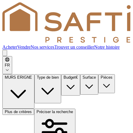
Acheter
Vendre
Nos services
Trouver un conseiller
Notre histoire
FR
MURS ERIGNE
Type de bien
Budget
€
Surface
Pièces
Plus de critères
Préciser la recherche