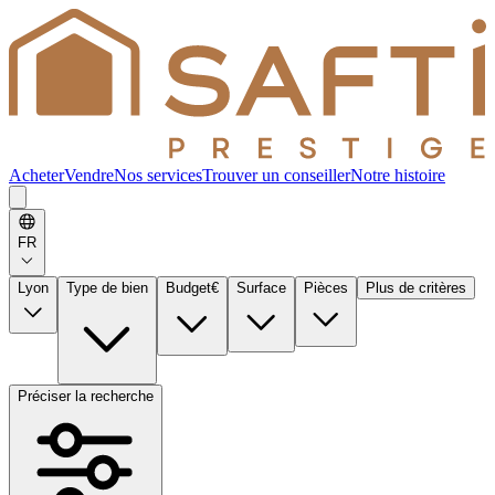
Acheter
Vendre
Nos services
Trouver un conseiller
Notre histoire
FR
Lyon
Type de bien
Budget
€
Surface
Pièces
Plus de critères
Préciser la recherche